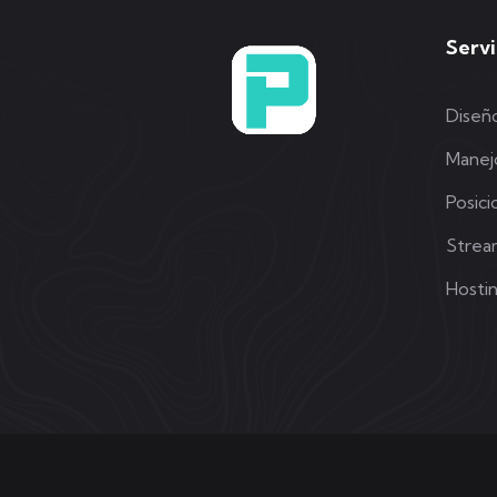
Servi
Diseñ
Manej
Posic
Strea
Hosti