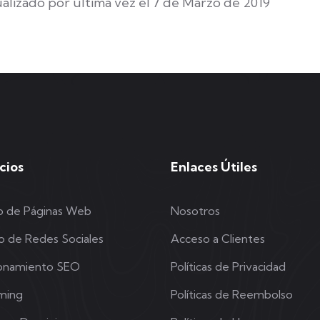
alizado por última vez el 7 de Marzo de 2019
cios
Enlaces Útiles
o de Páginas Web
Nosotros
o de Redes Sociales
Acceso a Clientes
ionamiento SEO
Políticas de Privacidad
ming
Políticas de Reembolso