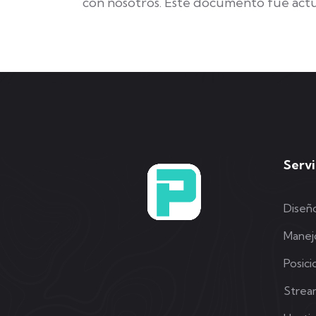
con nosotros. Este documento fue actu
Servi
Diseñ
Manej
Posic
Strea